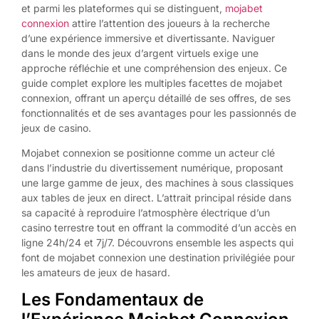
et parmi les plateformes qui se distinguent,
mojabet
connexion
attire l’attention des joueurs à la recherche
d’une expérience immersive et divertissante. Naviguer
dans le monde des jeux d’argent virtuels exige une
approche réfléchie et une compréhension des enjeux. Ce
guide complet explore les multiples facettes de mojabet
connexion, offrant un aperçu détaillé de ses offres, de ses
fonctionnalités et de ses avantages pour les passionnés de
jeux de casino.
Mojabet connexion se positionne comme un acteur clé
dans l’industrie du divertissement numérique, proposant
une large gamme de jeux, des machines à sous classiques
aux tables de jeux en direct. L’attrait principal réside dans
sa capacité à reproduire l’atmosphère électrique d’un
casino terrestre tout en offrant la commodité d’un accès en
ligne 24h/24 et 7j/7. Découvrons ensemble les aspects qui
font de mojabet connexion une destination privilégiée pour
les amateurs de jeux de hasard.
Les Fondamentaux de