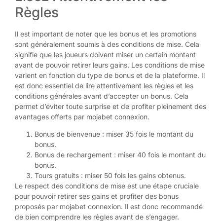
Règles
Il est important de noter que les bonus et les promotions
sont généralement soumis à des conditions de mise. Cela
signifie que les joueurs doivent miser un certain montant
avant de pouvoir retirer leurs gains. Les conditions de mise
varient en fonction du type de bonus et de la plateforme. Il
est donc essentiel de lire attentivement les règles et les
conditions générales avant d’accepter un bonus. Cela
permet d’éviter toute surprise et de profiter pleinement des
avantages offerts par mojabet connexion.
Bonus de bienvenue : miser 35 fois le montant du
bonus.
Bonus de rechargement : miser 40 fois le montant du
bonus.
Tours gratuits : miser 50 fois les gains obtenus.
Le respect des conditions de mise est une étape cruciale
pour pouvoir retirer ses gains et profiter des bonus
proposés par mojabet connexion. Il est donc recommandé
de bien comprendre les règles avant de s’engager.