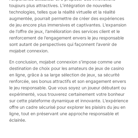
toujours plus attractives. L’intégration de nouvelles
technologies, telles que la réalité virtuelle et la réalité
augmentée, pourrait permettre de créer des expériences
de jeu encore plus immersives et captivantes. L’expansion
de l’offre de jeux, l’amélioration des services client et le
renforcement de l’engagement envers le jeu responsable
sont autant de perspectives qui façonnent l’avenir de
mojabet connexion.
En conclusion, mojabet connexion s’impose comme une
destination de choix pour les amateurs de jeux de casino
en ligne, grâce à sa large sélection de jeux, sa sécurité
renforcée, ses bonus attractifs et son engagement envers
le jeu responsable. Que vous soyez un joueur débutant ou
expérimenté, vous trouverez certainement votre bonheur
sur cette plateforme dynamique et innovante. L’expérience
offre un cadre sécurisé pour explorer les plaisirs du jeu en
ligne, tout en préservant une approche responsable et
éclairée.