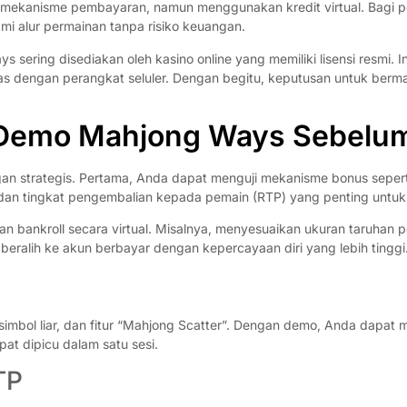
n mekanisme pembayaran, namun menggunakan kredit virtual. Bagi p
mi alur permainan tanpa risiko keuangan.
 sering disediakan oleh kasino online yang memiliki lisensi resmi.
ilitas dengan perangkat seluler. Dengan begitu, keputusan untuk be
Demo Mahjong Ways Sebelum
n strategis. Pertama, Anda dapat menguji mekanisme bonus seper
 dan tingkat pengembalian kepada pemain (RTP) yang penting untu
an bankroll secara virtual. Misalnya, menyesuaikan ukuran taruhan 
beralih ke akun berbayar dengan kepercayaan diri yang lebih tinggi
imbol liar, dan fitur “Mahjong Scatter”. Dengan demo, Anda dapat m
at dipicu dalam satu sesi.
TP