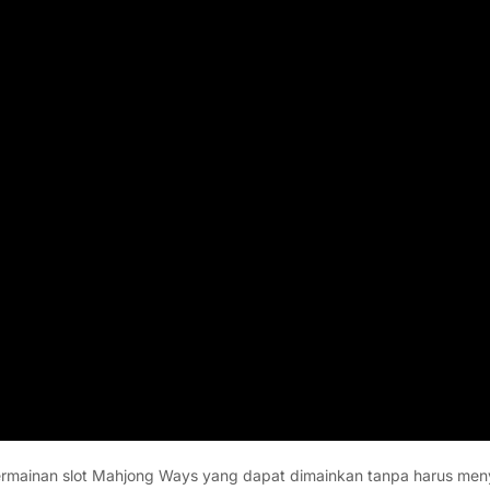
mainan slot Mahjong Ways yang dapat dimainkan tanpa harus menyeto