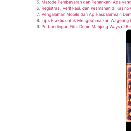
Metode Pembayaran dan Penarikan: Apa yang 
Registrasi, Verifikasi, dan Keamanan di Kasino 
Pengalaman Mobile dan Aplikasi: Bermain De
Tips Praktis untuk Mengoptimalkan Wagering
Perbandingan Fitur Demo Mahjong Ways di Be