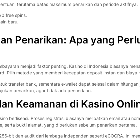
tentuan, terutama batas maksimum penarikan dan periode aktifnya.
 free spins.
ain baru.
.
n Penarikan: Apa yang Perlu
mbayaran menjadi faktor penting. Kasino di Indonesia biasanya mena
ard. Pilih metode yang memberi kecepatan deposit instan dan biaya 
tuk transfer bank, sementara e‑wallet dapat selesai dalam hitungan
jukan penarikan, agar tidak ada penundaan.
, dan Keamanan di Kasino Onli
sino berlisensi. Proses registrasi biasanya melibatkan email atau n
lfie, serta bukti alamat, yang diperlukan sebelum penarikan pertama.
256‑bit dan audit dari lembaga independen seperti eCOGRA. Ini me