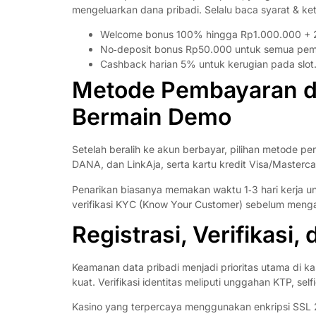
mengeluarkan dana pribadi. Selalu baca syarat & ke
Welcome bonus 100% hingga Rp1.000.000 + 20
No‑deposit bonus Rp50.000 untuk semua pem
Cashback harian 5% untuk kerugian pada slot
Metode Pembayaran da
Bermain Demo
Setelah beralih ke akun berbayar, pilihan metode pe
DANA, dan LinkAja, serta kartu kredit Visa/Masterc
Penarikan biasanya memakan waktu 1‑3 hari kerja un
verifikasi KYC (Know Your Customer) sebelum menga
Registrasi, Verifikasi
Keamanan data pribadi menjadi prioritas utama di ka
kuat. Verifikasi identitas meliputi unggahan KTP, se
Kasino yang terpercaya menggunakan enkripsi SSL 