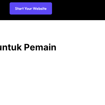
Start Your Website
ntuk Pemain