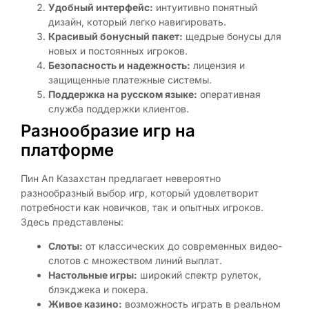
Удобный интерфейс:
интуитивно понятный
дизайн, который легко навигировать.
Красивый бонусный пакет:
щедрые бонусы для
новых и постоянных игроков.
Безопасность и надежность:
лицензия и
защищенные платежные системы.
Поддержка на русском языке:
оперативная
служба поддержки клиентов.
Разнообразие игр на
платформе
Пин Ап Казахстан предлагает невероятно
разнообразный выбор игр, который удовлетворит
потребности как новичков, так и опытных игроков.
Здесь представлены:
Слоты:
от классических до современных видео-
слотов с множеством линий выплат.
Настольные игры:
широкий спектр рулеток,
блэкджека и покера.
Живое казино:
возможность играть в реальном