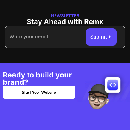
NEWSLETTER
Stay Ahead with Remx
Submit
Ready to build your
brand?
Start Your Website