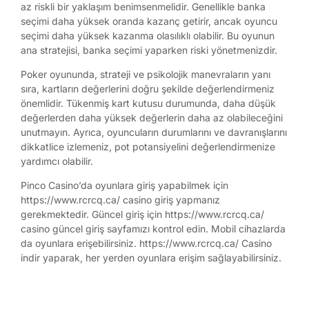
az riskli bir yaklaşım benimsenmelidir. Genellikle banka
seçimi daha yüksek oranda kazanç getirir, ancak oyuncu
seçimi daha yüksek kazanma olasılıklı olabilir. Bu oyunun
ana stratejisi, banka seçimi yaparken riski yönetmenizdir.
Poker oyununda, strateji ve psikolojik manevraların yanı
sıra, kartların değerlerini doğru şekilde değerlendirmeniz
önemlidir. Tükenmiş kart kutusu durumunda, daha düşük
değerlerden daha yüksek değerlerin daha az olabileceğini
unutmayın. Ayrıca, oyuncuların durumlarını ve davranışlarını
dikkatlice izlemeniz, pot potansiyelini değerlendirmenize
yardımcı olabilir.
Pinco Casino’da oyunlara giriş yapabilmek için
https://www.rcrcq.ca/ casino giriş yapmanız
gerekmektedir. Güncel giriş için https://www.rcrcq.ca/
casino güncel giriş sayfamızı kontrol edin. Mobil cihazlarda
da oyunlara erişebilirsiniz. https://www.rcrcq.ca/ Casino
indir yaparak, her yerden oyunlara erişim sağlayabilirsiniz.