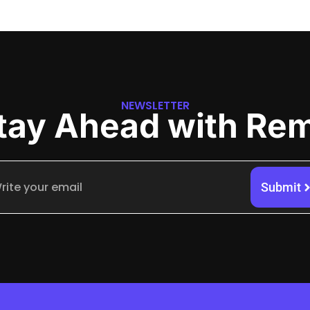
NEWSLETTER
tay Ahead with Re
Submit