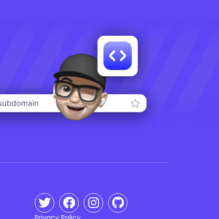
Privacy Policy