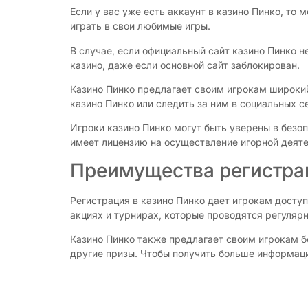
Если у вас уже есть аккаунт в казино Пинко, то 
играть в свои любимые игры.
В случае, если официальный сайт казино Пинко н
казино, даже если основной сайт заблокирован.
Казино Пинко предлагает своим игрокам широкий
казино Пинко или следить за ним в социальных с
Игроки казино Пинко могут быть уверены в безо
имеет лицензию на осуществление игорной деятел
Преимущества регистрац
Регистрация в казино Пинко дает игрокам доступ
акциях и турнирах, которые проводятся регулярн
Казино Пинко также предлагает своим игрокам б
другие призы. Чтобы получить больше информаци