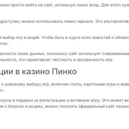
можно просто войти на сайт, используя пинко вход. Для этого ну
едоступен, можно использовать пинко зеркало. Это альтернатив
 выбор игр и акций. Чтобы быть в курсе всех новостей и обнов
етях.
пасности своих данных, поскольку сайт использует современные
ьности, что гарантирует честность и прозрачность игр.
ии в казино Пинко
 к широкому выбору игр, включая слоты, карточные игры и живы
о.
онусы и подарки за регистрацию и активную игру. Это может в
и о бонусах и акциях, можно посетить официальный сайт казино