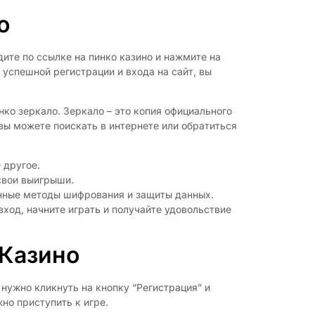
о
дите по ссылке на пинко казино и нажмите на
 успешной регистрации и входа на сайт, вы
нко зеркало. Зеркало – это копия официального
 вы можете поискать в интернете или обратиться
 другое.
свои выигрыши.
енные методы шифрования и защиты данных.
вход, начните играть и получайте удовольствие
 Казино
нужно кликнуть на кнопку “Регистрация” и
но приступить к игре.