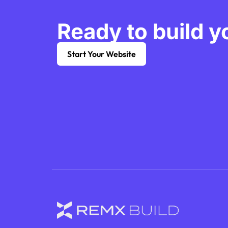
Ready to build y
Start Your Website