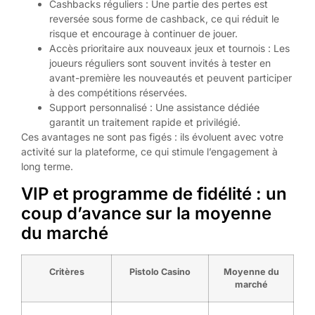
Cashbacks réguliers : Une partie des pertes est
reversée sous forme de cashback, ce qui réduit le
risque et encourage à continuer de jouer.
Accès prioritaire aux nouveaux jeux et tournois : Les
joueurs réguliers sont souvent invités à tester en
avant-première les nouveautés et peuvent participer
à des compétitions réservées.
Support personnalisé : Une assistance dédiée
garantit un traitement rapide et privilégié.
Ces avantages ne sont pas figés : ils évoluent avec votre
activité sur la plateforme, ce qui stimule l’engagement à
long terme.
VIP et programme de fidélité : un
coup d’avance sur la moyenne
du marché
Critères
Pistolo Casino
Moyenne du
marché