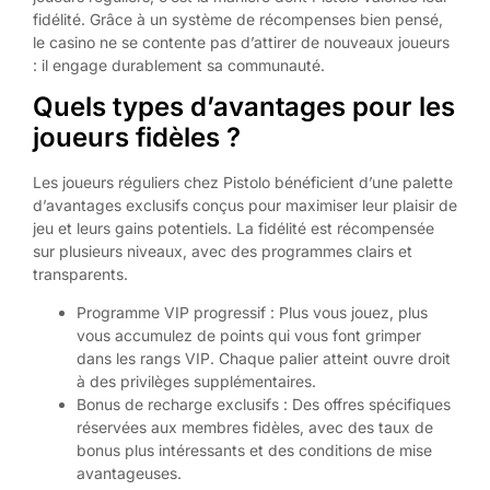
fidélité. Grâce à un système de récompenses bien pensé,
le casino ne se contente pas d’attirer de nouveaux joueurs
: il engage durablement sa communauté.
Quels types d’avantages pour les
joueurs fidèles ?
Les joueurs réguliers chez Pistolo bénéficient d’une palette
d’avantages exclusifs conçus pour maximiser leur plaisir de
jeu et leurs gains potentiels. La fidélité est récompensée
sur plusieurs niveaux, avec des programmes clairs et
transparents.
Programme VIP progressif : Plus vous jouez, plus
vous accumulez de points qui vous font grimper
dans les rangs VIP. Chaque palier atteint ouvre droit
à des privilèges supplémentaires.
Bonus de recharge exclusifs : Des offres spécifiques
réservées aux membres fidèles, avec des taux de
bonus plus intéressants et des conditions de mise
avantageuses.