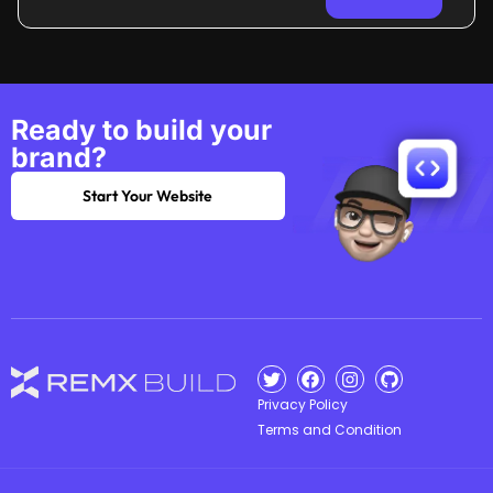
Ready to build your
brand?
Start Your Website
Privacy Policy
Terms and Condition