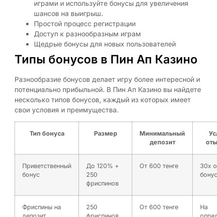
играми и используйте бонусы для увеличения
шансов на выигрыш.
Простой процесс регистрации
Доступ к разнообразным играм
Щедрые бонусы для новых пользователей
Типы бонусов в Пин Ап Казино
Разнообразие бонусов делает игру более интересной и
потенциально прибыльной. В Пин Ап Казино вы найдете
несколько типов бонусов, каждый из которых имеет
свои условия и преимущества.
Тип бонуса
Размер
Минимальный
Ус
депозит
от
Приветственный
До 120% +
От 600 тенге
30x 
бонус
250
бону
фриспинов
Фриспины на
250
От 600 тенге
На
депозит
фриспинов
опре