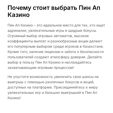
Почему стоит выбрать Пин Ап
Казино
Пин Ап Казино – это идеальное место для тех, кто ищет
адреналин, увлекательные игры и щедрые бонусы.
Огромный выбор игровых автоматов, высокие
коэффициенты выплат и разнообразные акции делают
его популярным выбором среди игроков в Казахстане.
Кроме того, наличие лицензии и забота о безопасности
пользователей создают атмосферу доверия. Делайте
выбор в пользу Пин Ап Казино и наслаждайтесь
захватывающим игровым процессом!
Не упустите возможность увеличить свои шансы на
выигрыш с помощью различных бонусов и акций,
доступных на платформе. Присоединяйтесь к миру
увлекательных игр и больших выигрышей в Пин Ап
Казино!