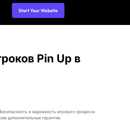
Start Your Website
оков Pin Up в
 Безопасность и надежность игрового процесса
окам дополнительные гарантии.