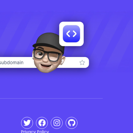
Privacy Policy