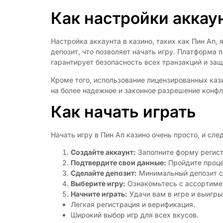
Как настройки аккау
Настройка аккаунта в казино, таких как Пин Ап
депозит, что позволяет начать игру. Платформа 
гарантирует безопасность всех транзакций и защ
Кроме того, использование лицензированных кази
на более надежное и законное разрешение конфл
Как начать играть
Начать игру в Пин Ап казино очень просто, и сл
Создайте аккаунт:
Заполните форму регист
Подтвердите свои данные:
Пройдите проце
Сделайте депозит:
Минимальный депозит со
Выберите игру:
Ознакомьтесь с ассортимен
Начните играть:
Удачи вам в игре и выигры
Легкая регистрация и верификация.
Широкий выбор игр для всех вкусов.