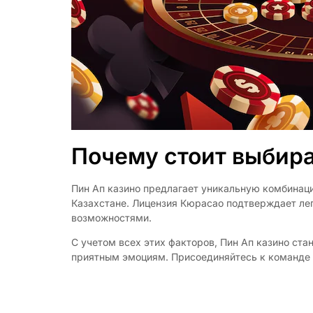
Почему стоит выбира
Пин Ап казино предлагает уникальную комбинаци
Казахстане. Лицензия Кюрасао подтверждает лег
возможностями.
С учетом всех этих факторов, Пин Ап казино ст
приятным эмоциям. Присоединяйтесь к команде 