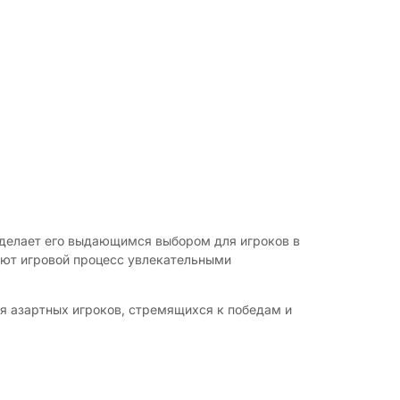
о делает его выдающимся выбором для игроков в
яют игровой процесс увлекательными
ля азартных игроков, стремящихся к победам и