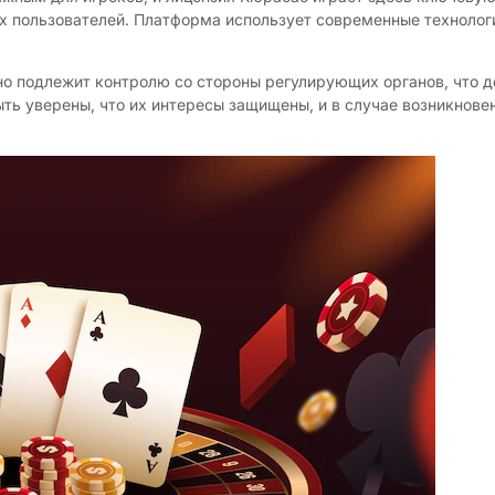
ых пользователей. Платформа использует современные техноло
зино подлежит контролю со стороны регулирующих органов, что 
ыть уверены, что их интересы защищены, и в случае возникнов