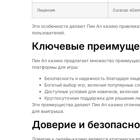
Лицензия
Curacao eGam
Эти особенности делают Пин Ап казино привлека
пользователей.
Ключевые преимуще
Пин Ап казино предлагает множество преимущест
платформы для игры:
Безопасность и надежность благодаря лиц
Богатый выбор игр, включая популярные сл
Доступные условия для новичков, включая
Круглосуточная поддержка для решения л
Эти преимущества делают Пин Ап казино отличн
для выигрыша.
Доверие и безопасно
Доверие к онлайн-казино является критически в