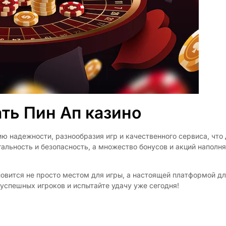
ть Пин Ап казино
ю надежности, разнообразия игр и качественного сервиса, чт
альность и безопасность, а множество бонусов и акций наполн
ановится не просто местом для игры, а настоящей платформой д
успешных игроков и испытайте удачу уже сегодня!