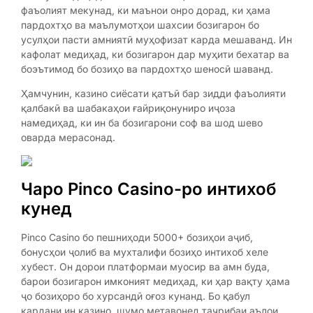
фаъолият мекунад, ки маънои онро дорад, ки ҳама
пардохтҳо ва маълумотҳои шахсии бозигарон бо
усулҳои пасти амниятӣ муҳофизат карда мешаванд. Ин
кафолат медиҳад, ки бозигарон дар муҳити бехатар ва
боэътимод бо бозиҳо ва пардохтҳо шеносӣ шаванд.
Ҳамчунин, казино сиёсати қатъӣ бар зидди фаъолияти
қалбакӣ ва шабакаҳои ғайриқонуниро иҷоза
намедиҳад, ки ин ба бозигарони соф ва шод шево
оварда мерасонад.
Чаро Pinco Casino-ро интихоб
кунед
Pinco Casino бо пешниҳоди 5000+ бозиҳои аҷиб,
бонусҳои ҷолиб ва мухталифи бозиҳо интихоб хеле
хубест. Он дорои платформаи муосир ва амн буда,
барои бозигарон имконият медиҳад, ки ҳар вақту ҳама
ҷо бозиҳоро бо хурсандӣ оғоз кунанд. Бо қабул
кардани ин казино, шумо метавонед таҷрибаи аълои