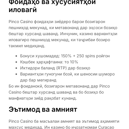
Фоидаҳо ва хусусиятҳои
иловагӣ
Pinco Casino фоидаҳои зиёдеро барои бозигарон
пешниҳод мекунад, ки метавонанд дар эҳсоси бозиҳо
бештар хурсанд шаванд. Инчунин, казино вариантҳои
иловагиро пешниҳод мекунад, ки таҷрибаи бозиро
такмил медиҳанд.
Бонуси хушомадед: 150% + 250 spins ройгон
Кэшбек ҳарҳафтаина: то 10%
Иктидори баланд (RTP) дар бозиҳо
Вариантҳои гуногуни бозӣ, ки шеносии шуморо
дар бар мегиранд
Бо ин фоиданокӣ, бозигарон метавонанд дар Pinco
Casino бештар хурсанд шаванд ва бо бозиҳо бо
манфиатҳои зиёд рақобат кунанд.
Эътимод ва амният
Pinco Casino ба масъалаи амният ва эътимод аҳамияти
махсус медиҳад. Ин казино бо иҷозатномаи Curacao