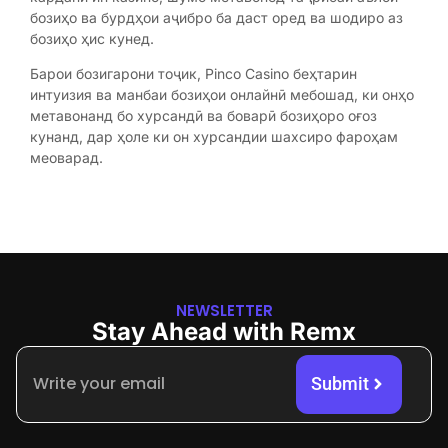
бозиҳо ва бурдҳои аҷибро ба даст оред ва шодиро аз
бозиҳо ҳис кунед.
Барои бозигарони тоҷик, Pinco Casino беҳтарин
интуизия ва манбаи бозиҳои онлайнӣ мебошад, ки онҳо
метавонанд бо хурсандӣ ва боварӣ бозиҳоро оғоз
кунанд, дар ҳоле ки он хурсандии шахсиро фароҳам
меоварад.
NEWSLETTER
Stay Ahead with Remx
Submit