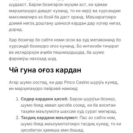
шудааст. Барои бозигарон муҳим аст, ки ҳамаи
марҳилаҳоро диққат кунанд, то ки нерӯ ва хурсандии
максималиро аз бозӣ ба даст оранд. Маъзаратонро
доимӣ нигоҳ доштану шеносӣ кардан дар хотир нигаҳ
доред.
Ҳар бозигар бо сабти номи осон ва зуд метавонанд бо
хурсандӣ бозиҳоро оғоз кунанд. Бо интихоби тиҷорат
ва иқтидорҳои аҷиби пешниҳодшуда, ба шумо
фаромӯш нахоҳад шуд.
Чӣ гуна оғоз кардан
Агар шумо хостед, ки дар Pinco Casino шурӯъ кунед,
ин марҳилаҳоро пайравӣ намоед:
Содир кардани ҳисоб:
Барои шурӯъи бозиҳо,
шумо бояд аввал ҳисобе созед, ки ба воситаи
таҳияи маълумоти шахсии худ сурат мегирад.
Тасдиқ кардани маълумот:
Пас аз сабти ном,
шумо бояд маълумотатонро тасдиқ кунед, то ки
ҳисобатон ҳамеша амн бошад.