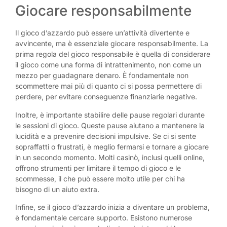
Giocare responsabilmente
Il gioco d’azzardo può essere un’attività divertente e
avvincente, ma è essenziale giocare responsabilmente. La
prima regola del gioco responsabile è quella di considerare
il gioco come una forma di intrattenimento, non come un
mezzo per guadagnare denaro. È fondamentale non
scommettere mai più di quanto ci si possa permettere di
perdere, per evitare conseguenze finanziarie negative.
Inoltre, è importante stabilire delle pause regolari durante
le sessioni di gioco. Queste pause aiutano a mantenere la
lucidità e a prevenire decisioni impulsive. Se ci si sente
sopraffatti o frustrati, è meglio fermarsi e tornare a giocare
in un secondo momento. Molti casinò, inclusi quelli online,
offrono strumenti per limitare il tempo di gioco e le
scommesse, il che può essere molto utile per chi ha
bisogno di un aiuto extra.
Infine, se il gioco d’azzardo inizia a diventare un problema,
è fondamentale cercare supporto. Esistono numerose