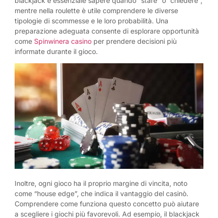
blackjack è essenziale sapere quando “stare” o “chiedere”,
mentre nella roulette è utile comprendere le diverse
tipologie di scommesse e le loro probabilità. Una
preparazione adeguata consente di esplorare opportunità
come
Spinwinera casino
per prendere decisioni più
informate durante il gioco.
Inoltre, ogni gioco ha il proprio margine di vincita, noto
come “house edge”, che indica il vantaggio del casinò.
Comprendere come funziona questo concetto può aiutare
a scegliere i giochi più favorevoli. Ad esempio, il blackjack