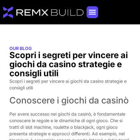
OUR BLOG
Scopri i segreti per vincere ai
giochi da casino strategie e
consigli utili
Scopri i segreti per vincere ai giochi da casino strategie e
consigli utili
Conoscere i giochi da casinò
Per avere successo nei giochi da casinò, è fondamentale
conoscere le regole e le dinamiche di ogni gioco. Che si
tratti di slot machine, roulette o blackjack, ogni gioco
presenta strategie e approcci differenti. Ad esempio, nel