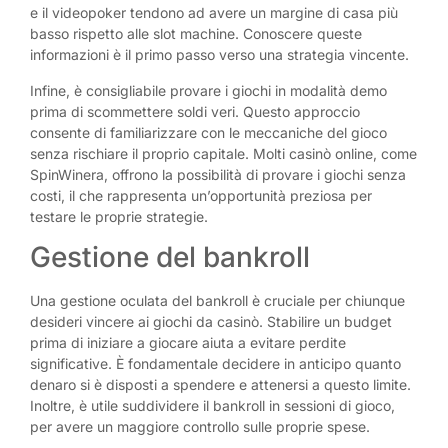
e il videopoker tendono ad avere un margine di casa più
basso rispetto alle slot machine. Conoscere queste
informazioni è il primo passo verso una strategia vincente.
Infine, è consigliabile provare i giochi in modalità demo
prima di scommettere soldi veri. Questo approccio
consente di familiarizzare con le meccaniche del gioco
senza rischiare il proprio capitale. Molti casinò online, come
SpinWinera, offrono la possibilità di provare i giochi senza
costi, il che rappresenta un’opportunità preziosa per
testare le proprie strategie.
Gestione del bankroll
Una gestione oculata del bankroll è cruciale per chiunque
desideri vincere ai giochi da casinò. Stabilire un budget
prima di iniziare a giocare aiuta a evitare perdite
significative. È fondamentale decidere in anticipo quanto
denaro si è disposti a spendere e attenersi a questo limite.
Inoltre, è utile suddividere il bankroll in sessioni di gioco,
per avere un maggiore controllo sulle proprie spese.