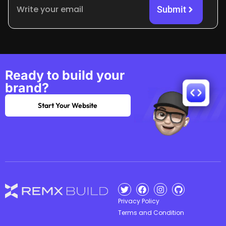
Submit
Ready to build your
brand?
Start Your Website
Privacy Policy
Terms and Condition