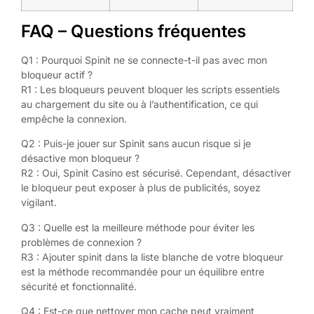
FAQ – Questions fréquentes
Q1 : Pourquoi Spinit ne se connecte-t-il pas avec mon
bloqueur actif ?
R1 : Les bloqueurs peuvent bloquer les scripts essentiels
au chargement du site ou à l’authentification, ce qui
empêche la connexion.
Q2 : Puis-je jouer sur Spinit sans aucun risque si je
désactive mon bloqueur ?
R2 : Oui, Spinit Casino est sécurisé. Cependant, désactiver
le bloqueur peut exposer à plus de publicités, soyez
vigilant.
Q3 : Quelle est la meilleure méthode pour éviter les
problèmes de connexion ?
R3 : Ajouter spinit dans la liste blanche de votre bloqueur
est la méthode recommandée pour un équilibre entre
sécurité et fonctionnalité.
Q4 : Est-ce que nettoyer mon cache peut vraiment