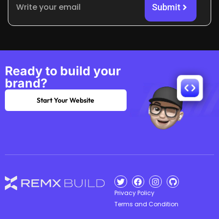
Submit
Ready to build your
brand?
Start Your Website
Privacy Policy
Terms and Condition