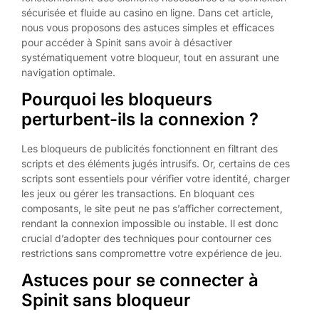
sécurisée et fluide au casino en ligne. Dans cet article,
nous vous proposons des astuces simples et efficaces
pour accéder à Spinit sans avoir à désactiver
systématiquement votre bloqueur, tout en assurant une
navigation optimale.
Pourquoi les bloqueurs
perturbent-ils la connexion ?
Les bloqueurs de publicités fonctionnent en filtrant des
scripts et des éléments jugés intrusifs. Or, certains de ces
scripts sont essentiels pour vérifier votre identité, charger
les jeux ou gérer les transactions. En bloquant ces
composants, le site peut ne pas s’afficher correctement,
rendant la connexion impossible ou instable. Il est donc
crucial d’adopter des techniques pour contourner ces
restrictions sans compromettre votre expérience de jeu.
Astuces pour se connecter à
Spinit sans bloqueur