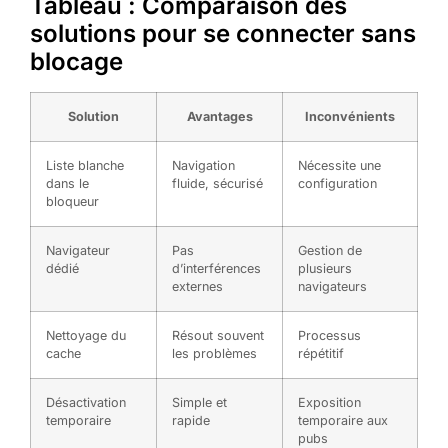
Tableau : Comparaison des
solutions pour se connecter sans
blocage
Solution
Avantages
Inconvénients
Liste blanche
Navigation
Nécessite une
dans le
fluide, sécurisé
configuration
bloqueur
Navigateur
Pas
Gestion de
dédié
d’interférences
plusieurs
externes
navigateurs
Nettoyage du
Résout souvent
Processus
cache
les problèmes
répétitif
Désactivation
Simple et
Exposition
temporaire
rapide
temporaire aux
pubs