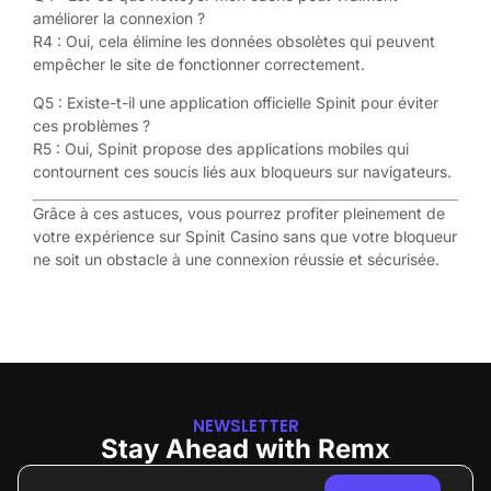
améliorer la connexion ?
R4 : Oui, cela élimine les données obsolètes qui peuvent
empêcher le site de fonctionner correctement.
Q5 : Existe-t-il une application officielle Spinit pour éviter
ces problèmes ?
R5 : Oui, Spinit propose des applications mobiles qui
contournent ces soucis liés aux bloqueurs sur navigateurs.
Grâce à ces astuces, vous pourrez profiter pleinement de
votre expérience sur Spinit Casino sans que votre bloqueur
ne soit un obstacle à une connexion réussie et sécurisée.
NEWSLETTER
Stay Ahead with Remx