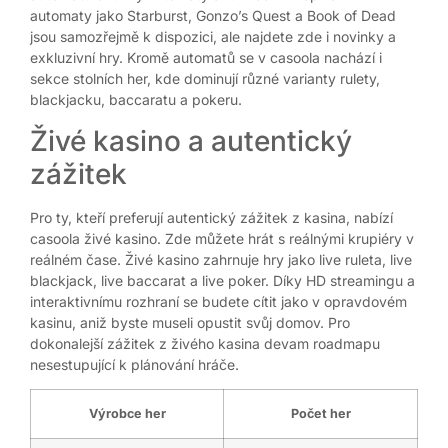
automaty jako Starburst, Gonzo’s Quest a Book of Dead
jsou samozřejmě k dispozici, ale najdete zde i novinky a
exkluzivní hry. Kromě automatů se v casoola nachází i
sekce stolních her, kde dominují různé varianty rulety,
blackjacku, baccaratu a pokeru.
Živé kasino a autentický
zážitek
Pro ty, kteří preferují autentický zážitek z kasina, nabízí
casoola živé kasino. Zde můžete hrát s reálnými krupiéry v
reálném čase. Živé kasino zahrnuje hry jako live ruleta, live
blackjack, live baccarat a live poker. Díky HD streamingu a
interaktivnímu rozhraní se budete cítit jako v opravdovém
kasinu, aniž byste museli opustit svůj domov. Pro
dokonalejší zážitek z živého kasina devam roadmapu
nesestupující k plánování hráče.
Výrobce her
Počet her