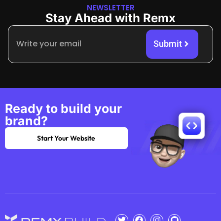
NEWSLETTER
Stay Ahead with Remx
Submit
Ready to build your
brand?
Start Your Website