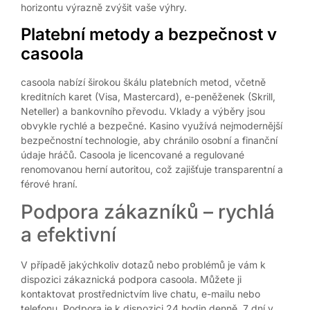
horizontu výrazně zvýšit vaše výhry.
Platební metody a bezpečnost v
casoola
casoola nabízí širokou škálu platebních metod, včetně
kreditních karet (Visa, Mastercard), e-peněženek (Skrill,
Neteller) a bankovního převodu. Vklady a výběry jsou
obvykle rychlé a bezpečné. Kasino využívá nejmodernější
bezpečnostní technologie, aby chránilo osobní a finanční
údaje hráčů. Casoola je licencované a regulované
renomovanou herní autoritou, což zajišťuje transparentní a
férové hraní.
Podpora zákazníků – rychlá
a efektivní
V případě jakýchkoliv dotazů nebo problémů je vám k
dispozici zákaznická podpora casoola. Můžete ji
kontaktovat prostřednictvím live chatu, e-mailu nebo
telefonu. Podpora je k dispozici 24 hodin denně, 7 dní v