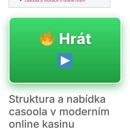
casoola a inovace v online hraní
Hrát
Struktura a nabídka
casoola v moderním
online kasinu