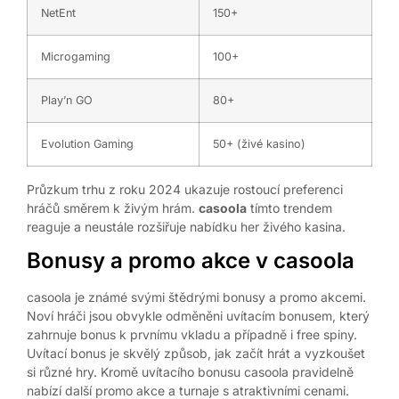
NetEnt
150+
Microgaming
100+
Play’n GO
80+
Evolution Gaming
50+ (živé kasino)
Průzkum trhu z roku 2024 ukazuje rostoucí preferenci
hráčů směrem k živým hrám.
casoola
tímto trendem
reaguje a neustále rozšiřuje nabídku her živého kasina.
Bonusy a promo akce v casoola
casoola je známé svými štědrými bonusy a promo akcemi.
Noví hráči jsou obvykle odměněni uvítacím bonusem, který
zahrnuje bonus k prvnímu vkladu a případně i free spiny.
Uvítací bonus je skvělý způsob, jak začít hrát a vyzkoušet
si různé hry. Kromě uvítacího bonusu casoola pravidelně
nabízí další promo akce a turnaje s atraktivními cenami.