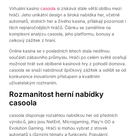
Virtuální kasino
casoola
si získává stále větší oblibu mezi
hráči. Jeho unikátní design a široká nabídka her, včetně
automatů, stolních her a živého kasina, přilákají pozornost i
těch nejnáročnějších hráčů. Článku se zaměříme na
komplexní analýzu casoola, jeho platformu, bonusy a
celkový zážitek z hraní.
Online kasina se v posledních letech stala nedílnou
součástí zábavního průmyslu. Hráči po celém světě oceňují
možnost hrát své oblíbené kasinové hry z pohodlí domova.
casoola se snaží nabídnout špičkový zážitek a odlišit se od
konkurence inovativním přístupem a kvalitním
uživatelským rozhraním.
Rozmanitost herní nabídky
casoola
casoola disponuje rozsáhlou nabídkou her od předních
výrobců, jako jsou NetEnt, Microgaming, Play’n GO a
Evolution Gaming. Hráči si mohou vybrat z stovek
automatů s různými tématy a funkcemi. Populární