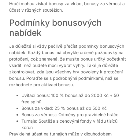
Hráči mohou získat bonusy za vklad, bonusy za věrnost a
účast v různých soutěžích.
Podmínky bonusových
nabídek
Je důležité si vždy pečlivě přečíst podmínky bonusových
nabídek. Každý bonus má obvykle určené požadavky na
protočení, což znamená, že musíte bonus určitý početkrát
vsadit, než budete moci vybrat výhry. Také je důležité
zkontrolovat, zda jsou všechny hry povoleny k protočení
bonusu. Poraďte se s podrobnými podmínkami, než se
rozhodnete pro aktivaci bonusu.
Uvítací bonus: 100 % bonus až do 2000 Kč + 50
free spinů
Bonus za vklad: 25 % bonus až do 500 Kč
Bonus za věrnost: Odměny pro pravidelné hráče
Turnaje: Soutěže s cenovými fondy v řádu tisíců
korun
Pravidelná účast na turnajích může v dlouhodobém