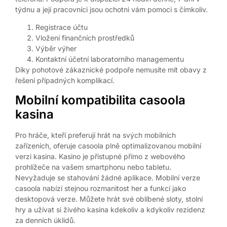
týdnu a její pracovníci jsou ochotni vám pomoci s čímkoliv.
Registrace účtu
Vložení finančních prostředků
Výběr výher
Kontaktní účetní laboratorního managementu
Díky pohotové zákaznické podpoře nemusíte mít obavy z
řešení případných komplikací.
Mobilní kompatibilita casoola
kasina
Pro hráče, kteří preferují hrát na svých mobilních
zařízeních, oferuje casoola plně optimalizovanou mobilní
verzi kasina. Kasino je přístupné přímo z webového
prohlížeče na vašem smartphonu nebo tabletu.
Nevyžaduje se stahování žádné aplikace. Mobilní verze
casoola nabízí stejnou rozmanitost her a funkcí jako
desktopová verze. Můžete hrát své oblíbené sloty, stolní
hry a užívat si živého kasina kdekoliv a kdykoliv rezidenz
za denních úklidů.