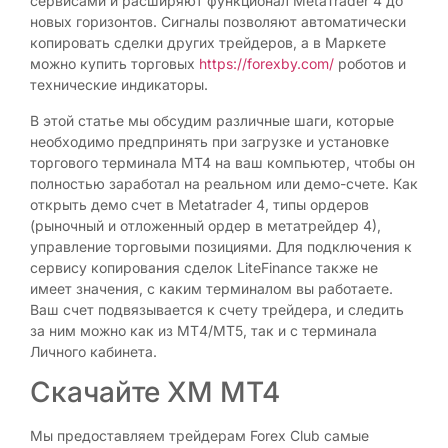
сервисами и расширяют функционал MetaTrader 4 до
новых горизонтов. Сигналы позволяют автоматически
копировать сделки других трейдеров, а в Маркете
можно купить торговых
https://forexby.com/
роботов и
технические индикаторы.
В этой статье мы обсудим различные шаги, которые
необходимо предпринять при загрузке и установке
торгового терминала MT4 на ваш компьютер, чтобы он
полностью заработал на реальном или демо-счете. Как
открыть демо счет в Metatrader 4, типы ордеров
(рыночный и отложенный ордер в метатрейдер 4),
управление торговыми позициями. Для подключения к
сервису копирования сделок LiteFinance также не
имеет значения, с каким терминалом вы работаете.
Ваш счет подвязывается к счету трейдера, и следить
за ним можно как из МТ4/МТ5, так и с терминала
Личного кабинета.
Скачайте XM MT4
Мы предоставляем трейдерам Forex Club самые