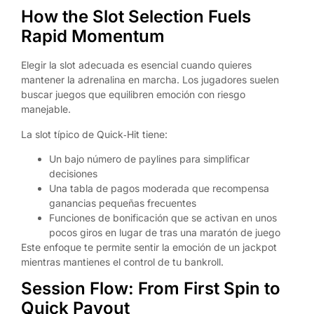
How the Slot Selection Fuels
Rapid Momentum
Elegir la slot adecuada es esencial cuando quieres
mantener la adrenalina en marcha. Los jugadores suelen
buscar juegos que equilibren emoción con riesgo
manejable.
La slot típico de Quick‑Hit tiene:
Un bajo número de paylines para simplificar
decisiones
Una tabla de pagos moderada que recompensa
ganancias pequeñas frecuentes
Funciones de bonificación que se activan en unos
pocos giros en lugar de tras una maratón de juego
Este enfoque te permite sentir la emoción de un jackpot
mientras mantienes el control de tu bankroll.
Session Flow: From First Spin to
Quick Payout