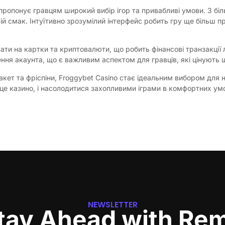
ропонує гравцям широкий вибір ігор та привабливі умови. З біль
ій смак. Інтуїтивно зрозумілий інтерфейс робить гру ще більш 
лати на картки та криптовалюти, що робить фінансові транзакці
ння акаунта, що є важливим аспектом для гравців, які цінують ш
кет та фріспіни, Froggybet Casino стає ідеальним вибором для н
е казино, і насолодитися захопливими іграми в комфортних ум
NEWSLETTER
tay Ahead with Re