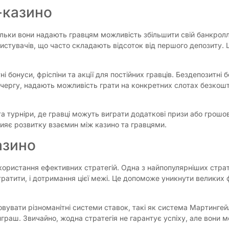
н-казино
льки вони надають гравцям можливість збільшити свій банкролл 
ристувачів, що часто складають відсоток від першого депозиту.
ні бонуси, фріспіни та акції для постійних гравців. Бездепозит
ю чергу, надають можливість грати на конкретних слотах безкош
а турніри, де гравці можуть виграти додаткові призи або грошо
рияє розвитку взаємин між казино та гравцями.
азино
використання ефективних стратегій. Одна з найпопулярніших стр
ратити, і дотримання цієї межі. Це допоможе уникнути великих ф
вувати різноманітні системи ставок, такі як система Мартингей
граш. Звичайно, жодна стратегія не гарантує успіху, але вони