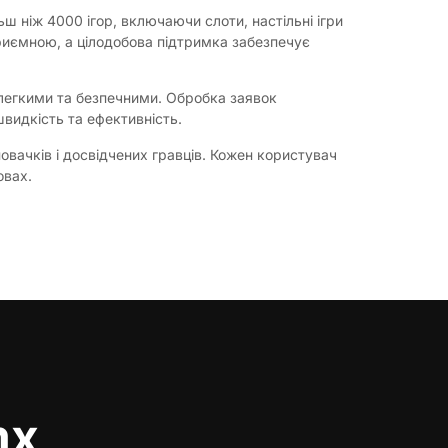
ш ніж 4000 ігор, включаючи слоти, настільні ігри
приємною, а цілодобова підтримка забезпечує
ї легкими та безпечними. Обробка заявок
видкість та ефективність.
овачків і досвідчених гравців. Кожен користувач
овах.
mx