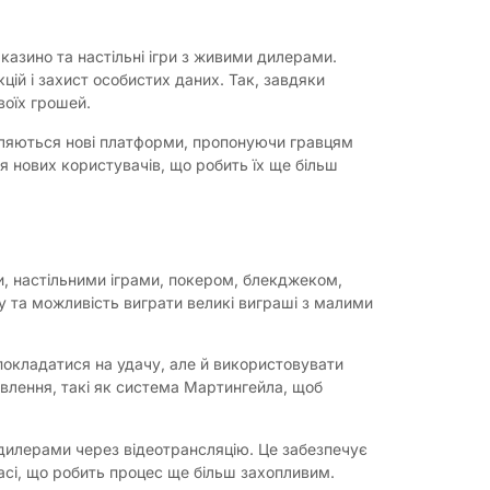
 казино та настільні ігри з живими дилерами.
цій і захист особистих даних. Так, завдяки
воїх грошей.
являються нові платформи, пропонуючи гравцям
ля нових користувачів, що робить їх ще більш
и, настільними іграми, покером, блекджеком,
 та можливість виграти великі виграші з малими
 покладатися на удачу, але й використовувати
влення, такі як система Мартингейла, щоб
 дилерами через відеотрансляцію. Це забезпечує
часі, що робить процес ще більш захопливим.