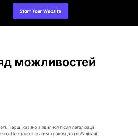
Start Your Website
ляд можливостей
ті. Перші казино з’явилися після легалізації
зино. Це стало значним кроком до глобалізації