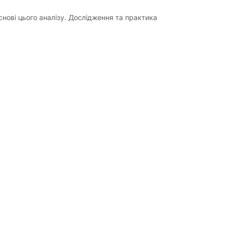
нові цього аналізу. Дослідження та практика