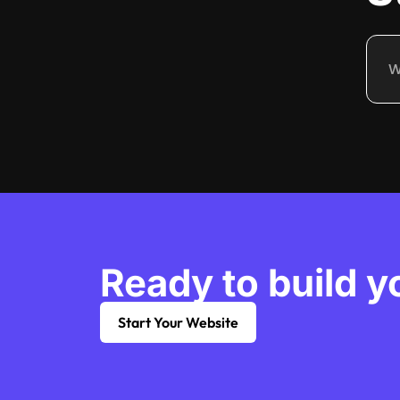
Ready to build y
Start Your Website