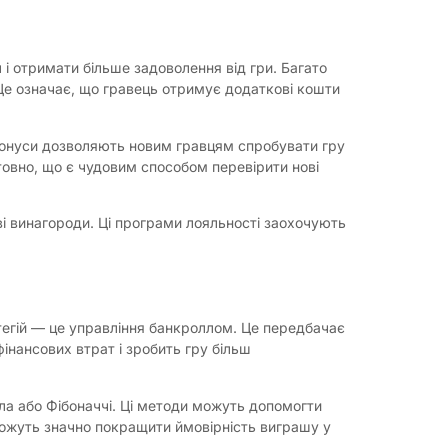
і отримати більше задоволення від гри. Багато
 Це означає, що гравець отримує додаткові кошти
ні бонуси дозволяють новим гравцям спробувати гру
товно, що є чудовим способом перевірити нові
ві винагороди. Ці програми лояльності заохочують
атегій — це управління банкроллом. Це передбачає
інансових втрат і зробить гру більш
ла або Фібоначчі. Ці методи можуть допомогти
 можуть значно покращити ймовірність виграшу у