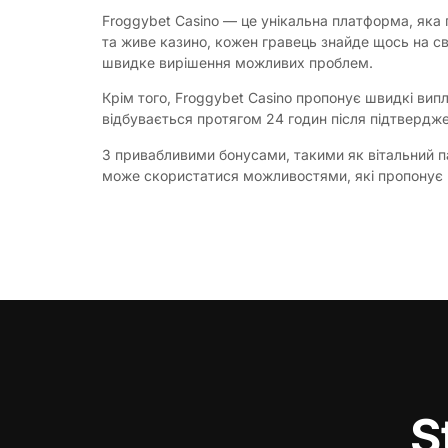
Froggybet Casino — це унікальна платформа, яка п
та живе казино, кожен гравець знайде щось на св
швидке вирішення можливих проблем.
Крім того, Froggybet Casino пропонує швидкі вип
відбувається протягом 24 годин після підтвердже
З привабливими бонусами, такими як вітальний па
може скористатися можливостями, які пропонує ц
S