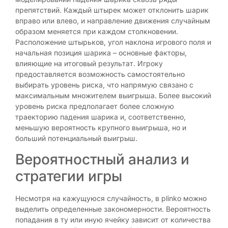
препятствий. Каждый штырек может отклонить шарик
вправо или влево, и направление движения случайным
образом меняется при каждом столкновении.
Расположение штырьков, угол наклона игрового поля и
начальная позиция шарика – основные факторы,
влияющие на итоговый результат. Игроку
предоставляется возможность самостоятельно
выбирать уровень риска, что напрямую связано с
максимальным множителем выигрыша. Более высокий
уровень риска предполагает более сложную
траекторию падения шарика и, соответственно,
меньшую вероятность крупного выигрыша, но и
больший потенциальный выигрыш.
Вероятностный анализ и
стратегии игры
Несмотря на кажущуюся случайность, в plinko можно
выделить определенные закономерности. Вероятность
попадания в ту или иную ячейку зависит от количества