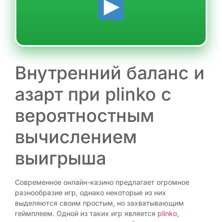
Внутренний баланс и
азарт при plinko с
вероятностным
вычислением
выигрыша
Современное онлайн-казино предлагает огромное
разнообразие игр, однако некоторые из них
выделяются своим простым, но захватывающим
геймплеем. Одной из таких игр является
plinko
,