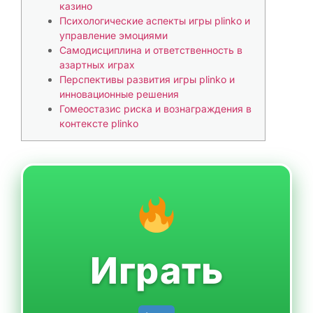
казино
Психологические аспекты игры plinko и
управление эмоциями
Самодисциплина и ответственность в
азартных играх
Перспективы развития игры plinko и
инновационные решения
Гомеостазис риска и вознаграждения в
контексте plinko
Играть