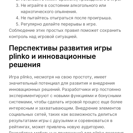
Не играйте в состоянии алкогольного или
наркотического опьянения.
Не пытайтесь отыграться после проигрыша.
Регулярно делайте перерывы в игре.
Соблюдение этих простых правил поможет сохранить
контроль над игровой ситуацией.
Перспективы развития игры
plinko и инновационные
решения
Игра plinko, несмотря на свою простоту, имеет
значительный потенциал для развития и внедрения
инновационных решений. Разработчики игр постоянно
экспериментируют с новыми функциями и бонусными
системами, чтобы сделать игровой процесс еще более
интересным и захватывающим. Внедрение элементов
социальных сетей, таких как возможность делиться
результатами игры с друзьями и соревноваться в
рейтингах, может привлечь новую аудиторию.
Разработка мобильных приложений для plinko позволит