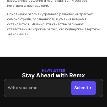
взвешенные решения и наслаждаться игрой без
негативных последствий.
Сохранение этого внутреннего равновесия требует
самоконтроля, осознанности и умения вовремя
остановиться. Именно эти качества отличают
ответственных игроков от тех, кто подвержен азартной
зависимости.
NEWSLETTER
Stay Ahead with Remx
Submit