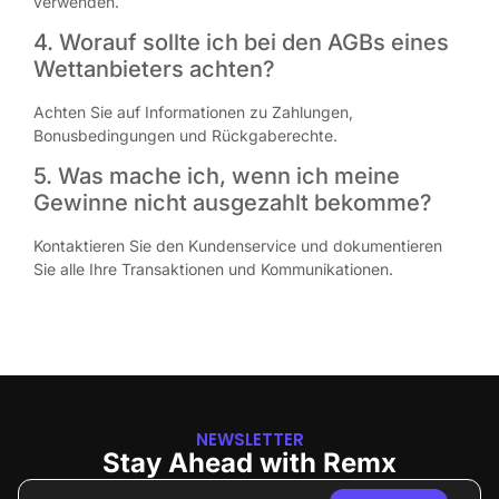
verwenden.
4. Worauf sollte ich bei den AGBs eines
Wettanbieters achten?
Achten Sie auf Informationen zu Zahlungen,
Bonusbedingungen und Rückgaberechte.
5. Was mache ich, wenn ich meine
Gewinne nicht ausgezahlt bekomme?
Kontaktieren Sie den Kundenservice und dokumentieren
Sie alle Ihre Transaktionen und Kommunikationen.
NEWSLETTER
Stay Ahead with Remx