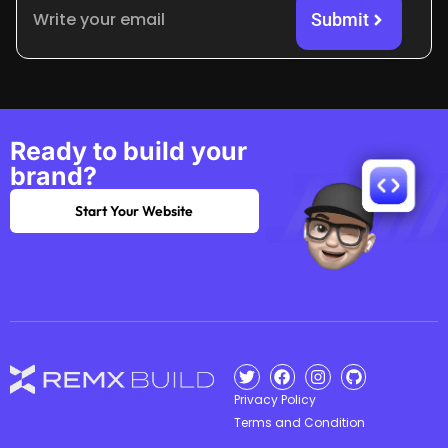
Submit
Ready to build your
brand?
Start Your Website
Privacy Policy
Terms and Condition