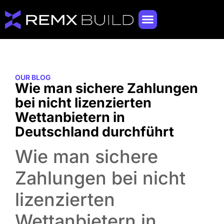
OUR BLOG
Wie man sichere Zahlungen
bei nicht lizenzierten
Wettanbietern in
Deutschland durchführt
Wie man sichere
Zahlungen bei nicht
lizenzierten
Wettanbietern in