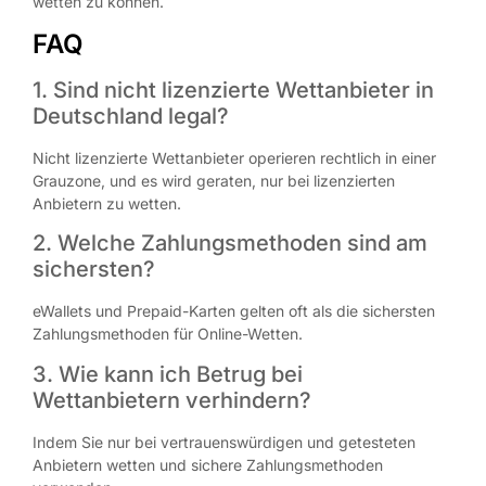
wetten zu können.
FAQ
1. Sind nicht lizenzierte Wettanbieter in
Deutschland legal?
Nicht lizenzierte Wettanbieter operieren rechtlich in einer
Grauzone, und es wird geraten, nur bei lizenzierten
Anbietern zu wetten.
2. Welche Zahlungsmethoden sind am
sichersten?
eWallets und Prepaid-Karten gelten oft als die sichersten
Zahlungsmethoden für Online-Wetten.
3. Wie kann ich Betrug bei
Wettanbietern verhindern?
Indem Sie nur bei vertrauenswürdigen und getesteten
Anbietern wetten und sichere Zahlungsmethoden