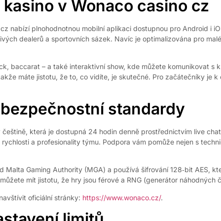
é kasino v Wonaco casino cz
cz nabízí plnohodnotnou mobilní aplikaci dostupnou pro Android i iOS.
ých dealerů a sportovních sázek. Navíc je optimalizována pro malé o
ckjack, baccarat – a také interaktivní show, kde můžete komunikovat 
kže máte jistotu, že to, co vidíte, je skutečné. Pro začátečníky je k
 bezpečnostní standardy
eštině, která je dostupná 24 hodin denně prostřednictvím live chatu
or rychlosti a profesionality týmu. Podpora vám pomůže nejen s techn
d Malta Gaming Authority (MGA) a používá šifrování 128‑bit AES, kte
ůžete mít jistotu, že hry jsou férové a RNG (generátor náhodných čí
vštívit oficiální stránky:
https://www.wonaco.cz/
.
stavení limitů