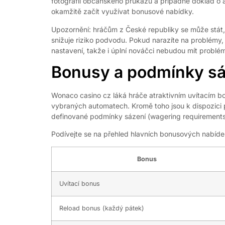
fotografii občanského průkazu a případně doklad o 
okamžitě začít využívat bonusové nabídky.
Upozornění: hráčům z České republiky se může stát, 
snižuje riziko podvodu. Pokud narazíte na problémy
nastavení, takže i úplní nováčci nebudou mít problém
Bonusy a podmínky sá
Wonaco casino cz láká hráče atraktivním uvítacím b
vybraných automatech. Kromě toho jsou k dispozici 
definované podmínky sázení (wagering requirements)
Podívejte se na přehled hlavních bonusových nabíde
Bonus
Uvítací bonus
Reload bonus (každý pátek)