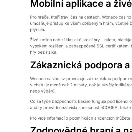
Mobilní aplikace a živ
Pro hráče, kteří tráví čas na cestách, Wonaco casino 
umožňuje přístup ke všem oblíbeným hrám, včetně živ
plynule.
Živé kasino nabízí klasické stolní hry – ruleta, bla
vysokém rozlišení a zabezpečené SSL certifikátem, ta
hry bez rizika.
Zákaznická podpora a
Wonaco casino cz provozuje zákaznickou podporu v č
v chatu je méně než 2 minuty, což je skvělý indikát
nebo výběrů.
Co se týče bezpečnosti, kasino funguje pod licencí o
audity provádí nezávislá společnost eCOGRA, takže m
Pro více informací o podmínkách a licencích můžete na
Zodpovědné hraní a na