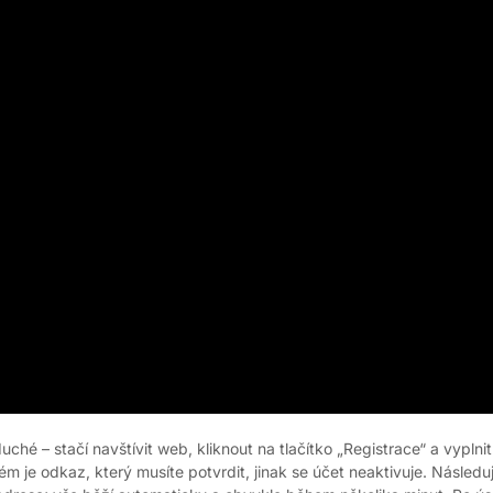
hé – stačí navštívit web, kliknout na tlačítko „Registrace“ a vyplnit
rém je odkaz, který musíte potvrdit, jinak se účet neaktivuje. Násl