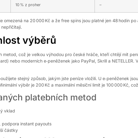
10 % z proher
–
 omezená na 20 000 Kč a že free spins jsou platné jen 48 hodin po 
nepřičítají.
hlost výběrů
 metod, což je velkou výhodou pro české hráče, kteří chtějí mít pe
Card) nebo moderních e‑peněženek jako PayPal, Skrill a NETELLER.
žijete stejný způsob, jakým jste peníze vložili. U e‑peněženek jso
nimální výběr je 200 Kč a maximální měsíční limit je 100 000 Kč, co
aných platebních metod
tý vklad
u, podpora instant payouts
ší částky