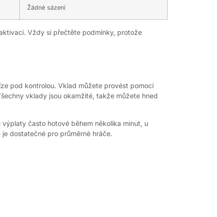
Žádné sázení
aktivaci. Vždy si přečtěte podmínky, protože
níze pod kontrolou. Vklad můžete provést pomocí
 Všechny vklady jsou okamžité, takže můžete hned
u výplaty často hotové během několika minut, u
ž je dostatečné pro průměrné hráče.