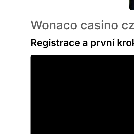
Wonaco casino cz
Registrace a první kr