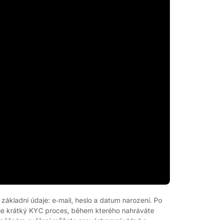
 základní údaje: e‑mail, heslo a datum narození. Po
eduje krátký KYC proces, během kterého nahráváte