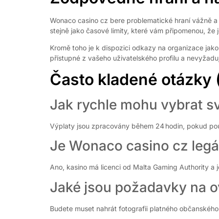
Wonaco casino cz bere problematické hraní vážně a na
stejně jako časové limity, které vám připomenou, že 
Kromě toho je k dispozici odkazy na organizace jak
přístupné z vašeho uživatelského profilu a nevyžaduj
Často kladené otázky 
Jak rychle mohu vybrat s
Výplaty jsou zpracovány během 24 hodin, pokud použí
Je Wonaco casino cz legál
Ano, kasino má licenci od Malta Gaming Authority a 
Jaké jsou požadavky na ov
Budete muset nahrát fotografii platného občanského p