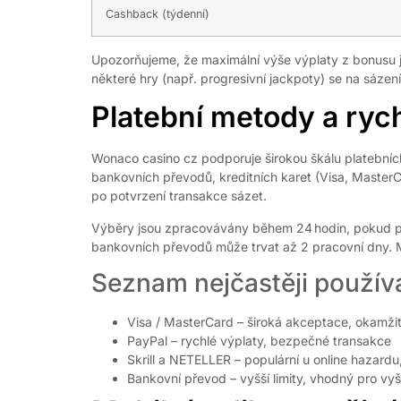
Cashback (týdenní)
Upozorňujeme, že maximální výše výplaty z bonusu je
některé hry (např. progresivní jackpoty) se na sázení 
Platební metody a ryc
Wonaco casino cz podporuje širokou škálu platebních
bankovních převodů, kreditních karet (Visa, Master
po potvrzení transakce sázet.
Výběry jsou zpracovávány během 24 hodin, pokud pou
bankovních převodů může trvat až 2 pracovní dny. Mi
Seznam nejčastěji použív
Visa / MasterCard – široká akceptace, okamži
PayPal – rychlé výplaty, bezpečné transakce
Skrill a NETELLER – populární u online hazard
Bankovní převod – vyšší limity, vhodný pro vyš