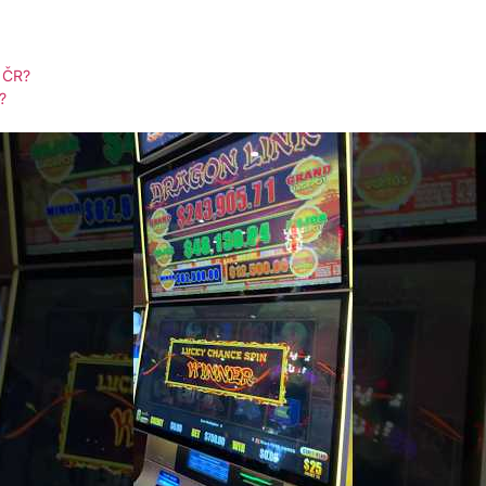
z ČR?
?