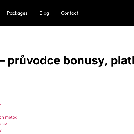
Packages
Blog
Contact
– průvodce bonusy, plat
z
ích metod
o cz
y