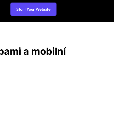
Start Your Website
bami a mobilní