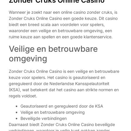
Zonder Cruks Online Casino
Wanneer je zoekt naar een online casino zonder cruks, is
Zonder Cruks Online Casino een goede keuze. Dit casino
biedt een breed scala aan voordelen voor spelers,
waaronder een veilige en betrouwbare omgeving, een
ruime keuze aan spellen en een goede klantenservice.
Veilige en betrouwbare
omgeving
Zonder Cruks Online Casino is een veilige en betrouwbare
keuze voor spelers. Het casino is geautoriseerd en
gereguleerd door de Nederlandse Kansspelautoriteit
(KSA), wat betekent dat het casino aan strikte normen en
regels voldoet.
Geautoriseerd en gereguleerd door de KSA
Veilige en betrouwbare omgeving
Beveiligde verbindingen
Daarnaast biedt Zonder Cruks Online Casino beveiligde
verbindingen, waardoor je veilig kunt gokken zonder