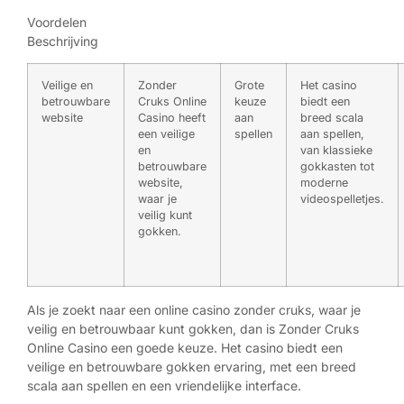
Voordelen
Beschrijving
Veilige en
Zonder
Grote
Het casino
betrouwbare
Cruks Online
keuze
biedt een
website
Casino heeft
aan
breed scala
een veilige
spellen
aan spellen,
en
van klassieke
betrouwbare
gokkasten tot
website,
moderne
waar je
videospelletjes.
veilig kunt
gokken.
Als je zoekt naar een online casino zonder cruks, waar je
veilig en betrouwbaar kunt gokken, dan is Zonder Cruks
Online Casino een goede keuze. Het casino biedt een
veilige en betrouwbare gokken ervaring, met een breed
scala aan spellen en een vriendelijke interface.