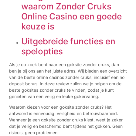
waarom Zonder Cruks
Online Casino een goede
keuze is
Uitgebreide functies en
spelopties
Als je op zoek bent naar een goksite zonder cruks, dan
ben je bij ons aan het juiste adres. Wij bieden een overzicht
van de beste online casinos zonder cruks, inclusief een no
deposit bonus. In deze review zullen we je helpen om de
beste goksites zonder cruks te vinden, zodat je kunt
genieten van een veilig en leuke gokervaring.
Waarom kiezen voor een goksite zonder cruks? Het
antwoord is eenvoudig: veiligheid en betrouwbaarheid.
Wanneer je een goksite zonder cruks kiest, weet je zeker
dat je veilig en beschermd bent tijdens het gokken. Geen
risico’s, geen problemen.