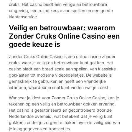
cruks. Het casino biedt een veilige en betrouwbare
omgeving, een ruime keuze aan spellen en een goede
klantenservice.
Veilig en betrouwbaar: waarom
Zonder Cruks Online Casino een
goede keuze is
Zonder Cruks Online Casino is een online casino zonder
cruks, waar je veilig en betrouwbaar kunt gokken. Het
casino biedt een breed scala aan spellen, van klassieke
gokkasten tot moderne videospelletjes. De website is
gemakkelijk te gebruiken en heeft een vriendelijke
interface, waardoor je snel kunt vinden wat je zoekt.
Wanneer je kiest voor Zonder Cruks Online Casino, kan je
rekenen op een veilig en betrouwbaar gokken ervaring.
Het casino is geautoriseerd en gecontroleerd door de
Nederlandse overheid, wat betekent dat je veilig kunt
gokken zonder je zorgen te maken over de veiligheid van
je inloggegevens en transacties.