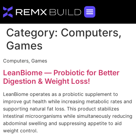
Category:
Computers,
Games
Computers, Games
LeanBiome — Probiotic for Better
Digestion & Weight Loss!
LeanBiome operates as a probiotic supplement to
improve gut health while increasing metabolic rates and
supporting natural fat loss. This product stabilizes
intestinal microorganisms while simultaneously reducing
abdominal swelling and suppressing appetite to aid
weight control.