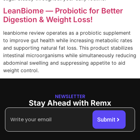
LeanBiome — Probiotic for Better
Digestion & Weight Loss!
leanbiome review operates as a probiotic supplement
to improve gut health while increasing metabolic rates
and supporting natural fat loss. This product stabilizes
intestinal microorganisms while simultaneously reducing
abdominal swelling and suppressing appetite to aid
weight control.
NEWSLETTER
Stay Ahead with Remx
Submit